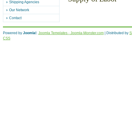
Shipping Agencies
Как быстро выучить иностранный язык
Our Network
поставленной цели.
Contact
Что собой представляет
управление пр
всех отделов.
Powered by
Joomla!
.
Joomla Templates - Joomla-Monster.com
| Distributed by
S
Микрофинансовые организации готовы
CSS
Быстрый онлайн
кредит без контактных
не проверяется.
Отримати кредит без особливих переві
Оформить
кредит онлайн на карту ночь